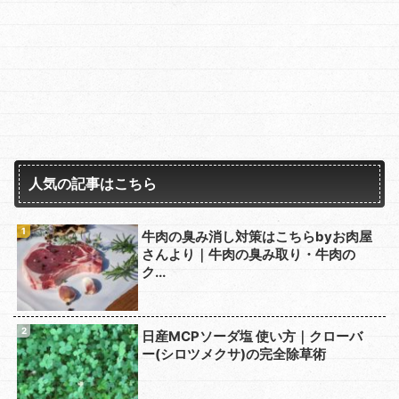
人気の記事はこちら
牛肉の臭み消し対策はこちらbyお肉屋
さんより｜牛肉の臭み取り・牛肉の
ク...
日産MCPソーダ塩 使い方｜クローバ
ー(シロツメクサ)の完全除草術