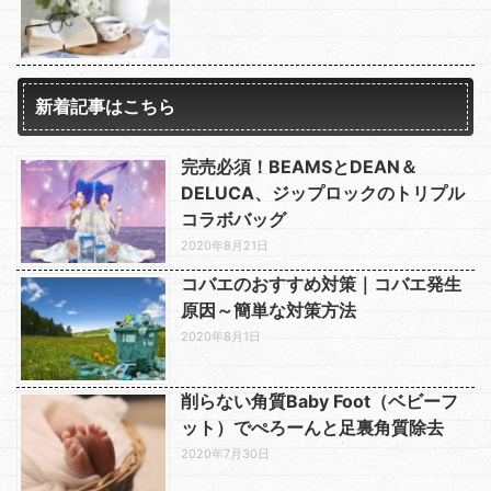
新着記事はこちら
完売必須！BEAMSとDEAN＆
DELUCA、ジップロックのトリプル
コラボバッグ
2020年8月21日
コバエのおすすめ対策｜コバエ発生
原因～簡単な対策方法
2020年8月1日
削らない角質Baby Foot（ベビーフ
ット）でぺろーんと足裏角質除去
2020年7月30日