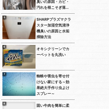
臭いの原因・カビ・
汚れを根こそぎ落...
SHARPプラズマクラ
スター加湿空気清浄
機臭いの原因と水垢
掃除方法
オキシクリーンでカ
ーペットを丸洗い
蜘蛛や害虫を寄せ付
けない家にする～効
果絶大手作り虫よけ
スプレー～
固い牛肉を簡単に柔