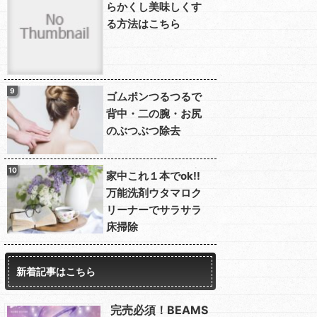
らかくし美味しくす
る方法はこちら
ゴムポンつるつるで
背中・二の腕・お尻
のぶつぶつ除去
家中これ１本でok!!
万能洗剤ウタマロク
リーナーでサラサラ
床掃除
新着記事はこちら
完売必須！BEAMS