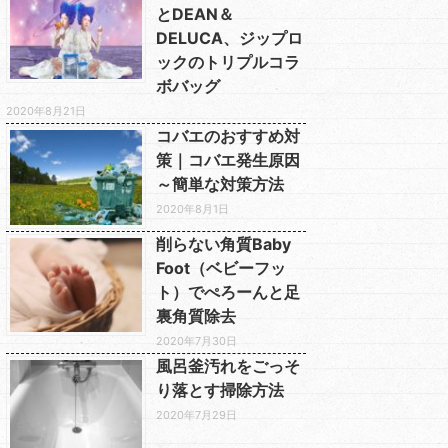
とDEAN＆
DELUCA、ジップロ
ックのトリプルコラ
ボバッグ
2020年8月21日
コバエのおすすめ対
策｜コバエ発生原因
～簡単な対策方法
2020年8月1日
削らない角質Baby
Foot（ベビーフッ
ト）でぺろーんと足
裏角質除去
2020年7月30日
風呂釜汚れをごっそ
り落とす掃除方法
2020年7月29日