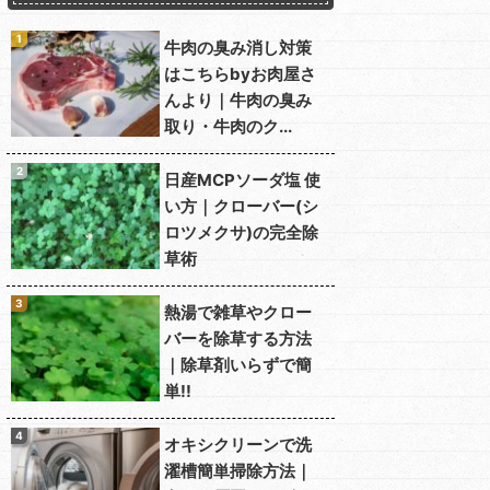
牛肉の臭み消し対策
はこちらbyお肉屋さ
んより｜牛肉の臭み
取り・牛肉のク...
日産MCPソーダ塩 使
い方｜クローバー(シ
ロツメクサ)の完全除
草術
熱湯で雑草やクロー
バーを除草する方法
｜除草剤いらずで簡
単!!
オキシクリーンで洗
濯槽簡単掃除方法｜