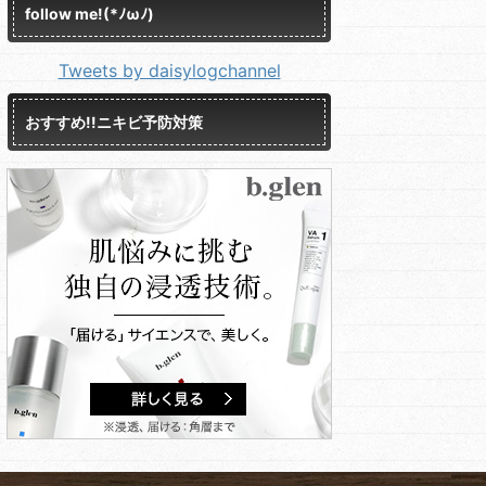
follow me!(*ﾉωﾉ)
Tweets by daisylogchannel
おすすめ!!ニキビ予防対策