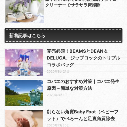
クリーナーでサラサラ床掃除
新着記事はこちら
完売必須！BEAMSとDEAN＆
DELUCA、ジップロックのトリプル
コラボバッグ
2020年8月21日
コバエのおすすめ対策｜コバエ発生
原因～簡単な対策方法
2020年8月1日
削らない角質Baby Foot（ベビーフ
ット）でぺろーんと足裏角質除去
2020年7月30日