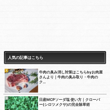
人気の記事はこちら
牛肉の臭み消し対策はこちらbyお肉屋
さんより｜牛肉の臭み取り・牛肉の
ク...
日産MCPソーダ塩 使い方｜クローバ
ー(シロツメクサ)の完全除草術