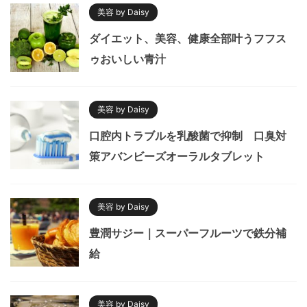
美容 by Daisy
ダイエット、美容、健康全部叶うフフス
ゥおいしい青汁
美容 by Daisy
口腔内トラブルを乳酸菌で抑制 口臭対
策アバンビーズオーラルタブレット
美容 by Daisy
豊潤サジー｜スーパーフルーツで鉄分補
給
美容 by Daisy