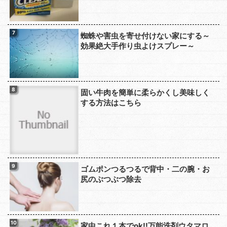
蜘蛛や害虫を寄せ付けない家にする～
効果絶大手作り虫よけスプレー～
固い牛肉を簡単に柔らかくし美味しく
する方法はこちら
ゴムポンつるつるで背中・二の腕・お
尻のぶつぶつ除去
家中これ１本でok!!万能洗剤ウタマロ