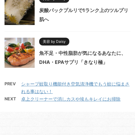
炭酸パックプルリで1ランク上のツルプリ
肌へ
美容 by Daisy
魚不足・中性脂肪が気になるあなたに、
DHA・EPAサプリ「きなり極」
PREV
シャープ蚊取り機能付き空気清浄機でもう蚊に悩まさ
れる事はない！
NEXT
卓上クリーナーで消しカスや埃もキレイにお掃除