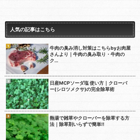
人気の記事はこちら
牛肉の臭み消し対策はこちらbyお肉屋
さんより｜牛肉の臭み取り・牛肉の
ク...
日産MCPソーダ塩 使い方｜クローバ
ー(シロツメクサ)の完全除草術
熱湯で雑草やクローバーを除草する方
法｜除草剤いらずで簡単!!