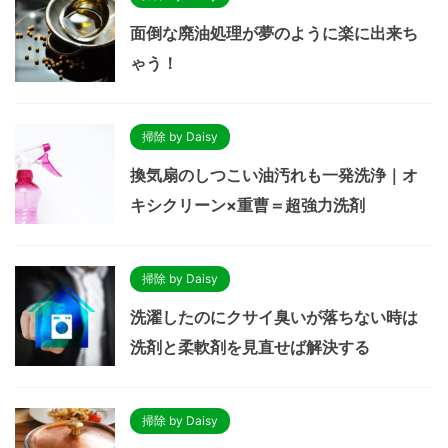
面倒な廃油処理が夢のように楽に出来ち
ゃう！
掃除 by Daisy
換気扇のしつこい油汚れも一発洗浄｜オ
キシクリーン×重曹＝超強力洗剤
掃除 by Daisy
洗濯したのにクサイ臭いが落ちない時は
洗剤と柔軟剤を見直せば解決する
掃除 by Daisy