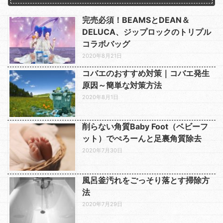
完売必須！BEAMSとDEAN＆
DELUCA、ジップロックのトリプル
コラボバッグ
2020年8月21日
コバエのおすすめ対策｜コバエ発生
原因～簡単な対策方法
2020年8月1日
削らない角質Baby Foot（ベビーフ
ット）でぺろーんと足裏角質除去
2020年7月30日
風呂釜汚れをごっそり落とす掃除方
法
2020年7月29日