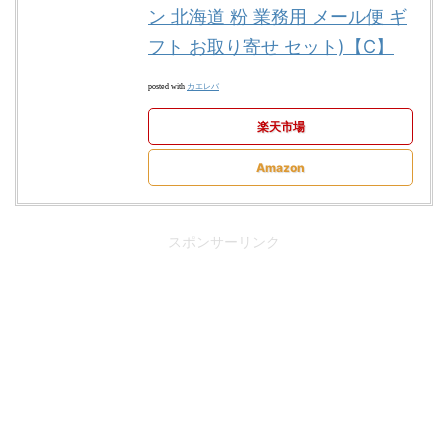
ン 北海道 粉 業務用 メール便 ギ
フト お取り寄せ セット)【C】
カエレバ
posted with
楽天市場
Amazon
スポンサーリンク