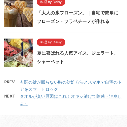
料理 by Daisy
「大人の氷フローズン」｜自宅で簡単に
フローズン・フラペチーノが作れる
料理 by Daisy
夏に喜ばれる人気アイス、ジェラート、
シャーベット
PREV
玄関の鍵が回らない時の対処方法とスマホで自宅のド
アをスマートロック
NEXT
タオルが臭い原因はこれ！オキシ漬けで除菌・消臭し
よう