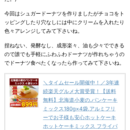
今回はシュガードーナツを作りましたがチョコをト
ッピングしたり穴なしには中にクリームを入れたり
色々アレンジしてみて下さいね。
捏ねない、発酵なし、成形楽々、油も少々でできる
ので誰でも手軽にふわふわドーナツが作れちゃうの
でドーナツ食べたくなったら作ってみて下さいね。
＼タイムセール開催中！／3年連
続楽天グルメ大賞受賞！【送料
無料】北海道小麦の.パンケーキ
ミックス180g×4袋.アルミフリ
ーでお子様も安心ホットケーキ
ホットケーキミックス フライパ