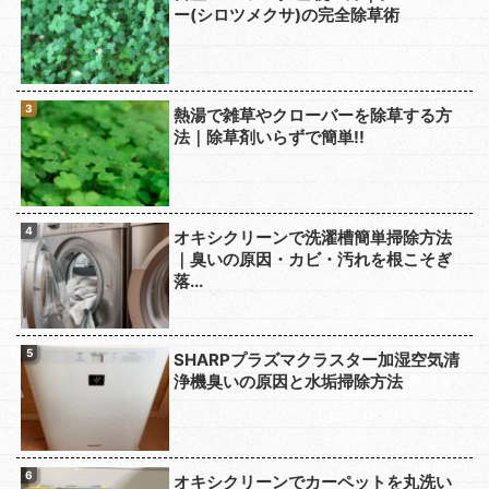
ー(シロツメクサ)の完全除草術
熱湯で雑草やクローバーを除草する方
法｜除草剤いらずで簡単!!
オキシクリーンで洗濯槽簡単掃除方法
｜臭いの原因・カビ・汚れを根こそぎ
落...
SHARPプラズマクラスター加湿空気清
浄機臭いの原因と水垢掃除方法
オキシクリーンでカーペットを丸洗い