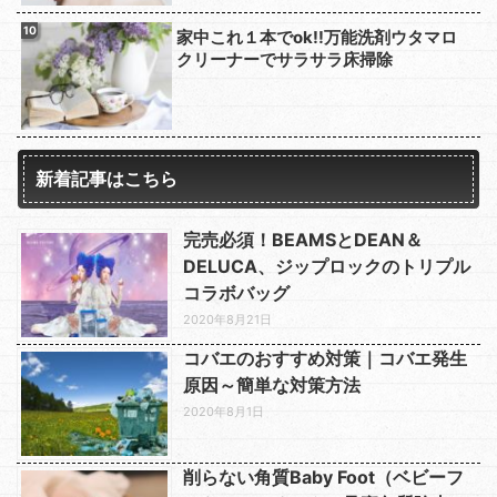
家中これ１本でok!!万能洗剤ウタマロ
クリーナーでサラサラ床掃除
新着記事はこちら
完売必須！BEAMSとDEAN＆
DELUCA、ジップロックのトリプル
コラボバッグ
2020年8月21日
コバエのおすすめ対策｜コバエ発生
原因～簡単な対策方法
2020年8月1日
削らない角質Baby Foot（ベビーフ