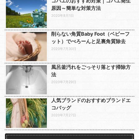
コバエのおすすめ対策｜コバエ発生
原因～簡単な対策方法
2020年8月1日
削らない角質Baby Foot（ベビーフ
ット）でぺろーんと足裏角質除去
2020年7月30日
風呂釜汚れをごっそり落とす掃除方
法
2020年7月29日
人気ブランドのおすすめブランドエ
コバッグ
2020年7月27日