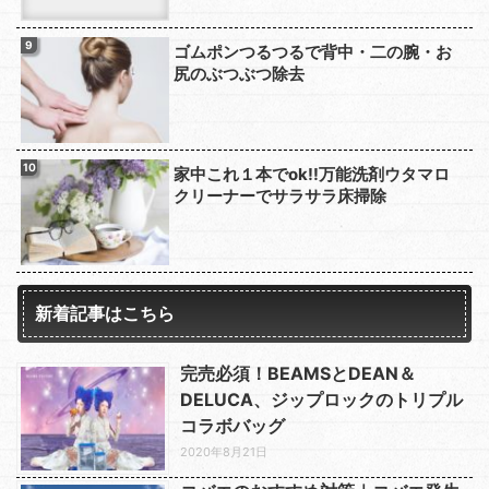
ゴムポンつるつるで背中・二の腕・お
尻のぶつぶつ除去
家中これ１本でok!!万能洗剤ウタマロ
クリーナーでサラサラ床掃除
新着記事はこちら
完売必須！BEAMSとDEAN＆
DELUCA、ジップロックのトリプル
コラボバッグ
2020年8月21日