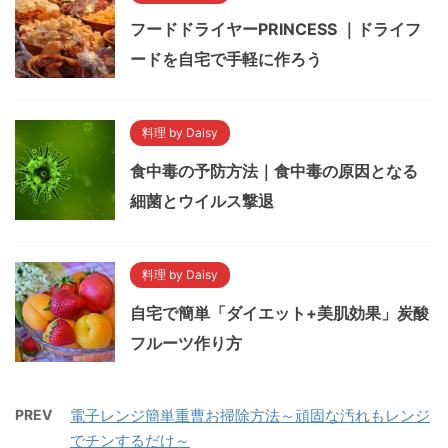
フードドライヤーPRINCESS ｜ドライフ
ードを自宅で手軽に作ろう
料理 by Daisy
食中毒の予防方法｜食中毒の原因となる
細菌とウイルス撃退
料理 by Daisy
自宅で簡単「ダイエット+美肌効果」炭酸
フルーツ作り方
PREV
電子レンジ簡単重曹お掃除方法～頑固な汚れもレンジ
でチンするだけ～