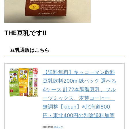
THE豆乳です!!
豆乳通販はこちら
【送料無料】キッコーマン飲料
豆乳飲料200ml紙パック 選べる
4ケース 計72本調製豆乳、フル
ーツミックス、麦芽コーヒー、
無調整【kibun】※北海道800
円・東北400円の別途送料加算
カエレバ
posted with