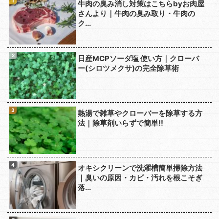
牛肉の臭み消し対策はこちらbyお肉屋
さんより｜牛肉の臭み取り・牛肉の
ク...
日産MCPソーダ塩 使い方｜クローバ
ー(シロツメクサ)の完全除草術
熱湯で雑草やクローバーを除草する方
法｜除草剤いらずで簡単!!
オキシクリーンで洗濯槽簡単掃除方法
｜臭いの原因・カビ・汚れを根こそぎ
落...